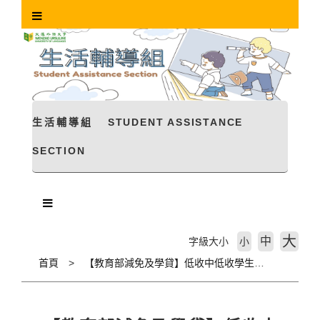
跳
到
主
要
內
容
區
塊
生活輔導組
STUDENT ASSISTANCE
SECTION
大
中
字級大小
小
首頁
【教育部減免及學貸】低收中低收學生出國交換與海外實習注意事項