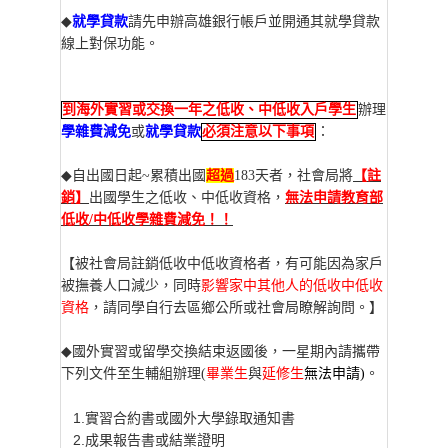
◆
就學貸款
請先申辦高雄銀行帳戶並開通其就學貸款
線上對保功能。
到海外實習或交換一年之低收、中低收入戶學生
辦理
學雜費減免
或
就學貸款
必須注意以下事項
：
◆
自出國日起~累積出國
超過
183天者，社會局將
【註
銷】
出國學生之低收、中低收資格，
無法申請教育部
低收/中低收學雜費減免！！
【被社會局註銷低收中低收資格者，有可能因為家戶
被撫養人口減少，同時
影響家中其他人的低收中低收
資格
，請同學自行去區鄉公所或社會局瞭解詢問。】
◆
國外實習或留學交換結束返國後，一星期內請攜帶
下列文件至生輔組辦理(
畢業生
與
延修生
無法申請)
。
1.實習合約書或國外大學錄取通知書
2.成果報告書或結業證明