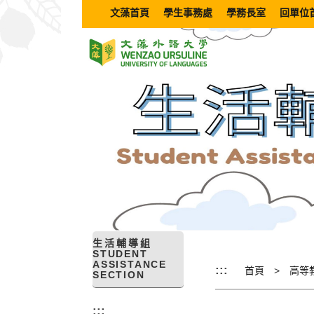
跳
文藻首頁
學生事務處
學務長室
回單位
到
主
要
內
容
區
塊
生活輔導組
STUDENT
ASSISTANCE
:::
首頁
高等
SECTION
:::