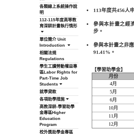
各類線上系統操作說
113年度共456
明
112-115年度高等教
參與本計畫之經濟
育深耕計畫執行情形
步。
單位簡介 Unit
參與本計畫之非應
Introduction
91.41%。
相關法規
Regulations
學生工讀勞動權益專
【學習助學金】
區Labor Rights for
月份
Part-Time Job
4月
Students
就學貸款
5月
各項助學措施
6月
高教深耕-學習助學
10月
金專區Higher
11月
Education
12月
Program
校外獎助學金專區