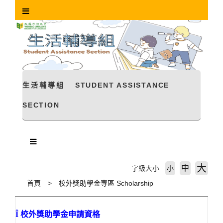
跳
到
主
要
內
容
區
塊
生活輔導組
STUDENT ASSISTANCE
SECTION
大
中
字級大小
小
首頁
校外獎助學金專區 Scholarship
Î
校外獎助學金申請資格