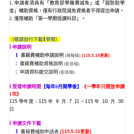
1. 申請者須具有「教育部學雜費減免」或「弱勢助學
金」補助資格，僅有行政院減免資格者不得提出申請。
2. 僅限補助「第一學期授課科目」。
1
（敬請自行下載
參閱）
Î
申請說明
1
書籍費補助申請說明
(115.5.15更新)
(簡報檔
)
:
書籍費補助資格說明
(影音檔
)
:
申請資料繳交說明
(影音檔
)
Î
受理申請時間
【每年9月開學後】
《一學年只開放申請
1次》
115 學年度：115 年 9 月 7 日 ~ 115 年 10 月 30
日
Î
申請文件下載
1
書籍費補助申請表
(115.5.15更新)