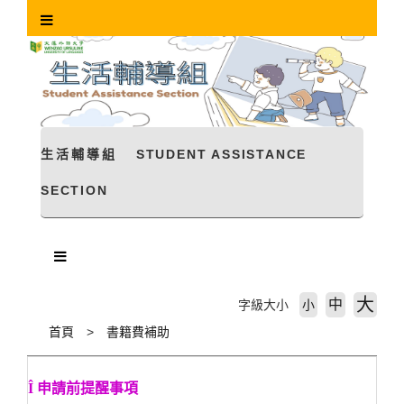
跳
到
主
要
內
容
區
塊
生活輔導組
STUDENT ASSISTANCE
SECTION
大
中
字級大小
小
首頁
書籍費補助
Î
申請前提醒事項