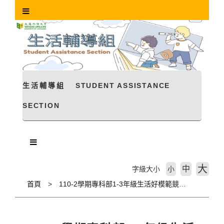
跳
到
主
要
內
容
區
塊
生活輔導組
STUDENT ASSISTANCE
SECTION
大
中
字級大小
小
首頁
110-2學期專科部1-3年級生活好模範競賽第6週成績