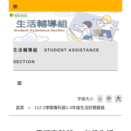
跳
到
主
要
內
容
區
塊
生活輔導組
STUDENT ASSISTANCE
SECTION
大
中
字級大小
小
首頁
112-2學期專科部1-3年級生活好模範競賽第13週成績