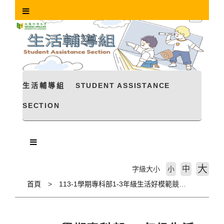
跳
到
主
要
內
容
區
塊
生活輔導組
STUDENT ASSISTANCE
SECTION
大
中
字級大小
小
首頁
113-1學期專科部1-3年級生活好模範競賽第10週成績