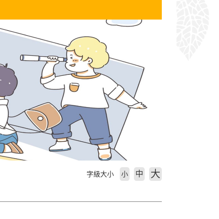
大
中
字級大小
小