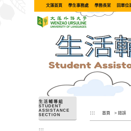
跳
文藻首頁
學生事務處
學務長室
回單位
到
主
要
內
容
區
塊
生活輔導組
STUDENT
ASSISTANCE
:::
首頁
錯誤
SECTION
:::