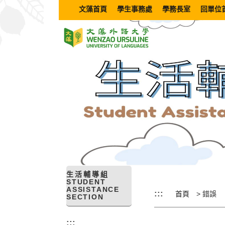
跳
文藻首頁
學生事務處
學務長室
回單位
到
主
要
內
容
區
塊
生活輔導組
STUDENT
ASSISTANCE
:::
首頁
錯誤
SECTION
:::