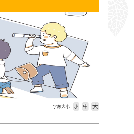
大
中
字級大小
小