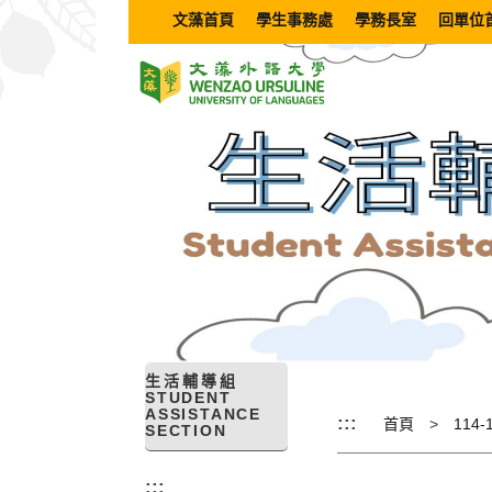
跳
文藻首頁
學生事務處
學務長室
回單位
到
主
要
內
容
區
塊
生活輔導組
STUDENT
ASSISTANCE
:::
首頁
SECTION
:::