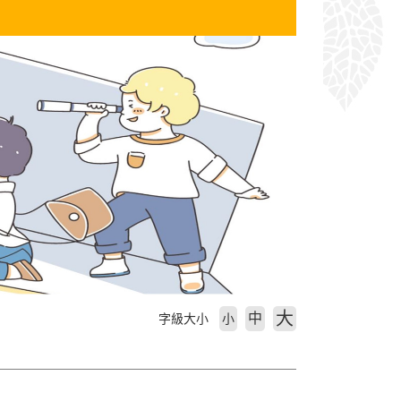
大
中
字級大小
小