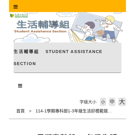
跳
到
主
要
內
容
區
塊
生活輔導組
STUDENT ASSISTANCE
SECTION
大
中
字級大小
小
首頁
114-1學期專科部1-3年級生活好模範競賽第10週成績