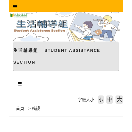
跳
到
主
要
內
容
區
塊
生活輔導組
STUDENT ASSISTANCE
SECTION
大
中
字級大小
小
首頁
錯誤