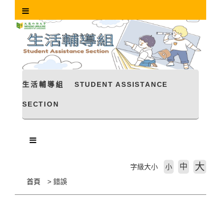
跳
到
主
要
內
容
區
塊
生活輔導組
STUDENT ASSISTANCE
SECTION
大
中
字級大小
小
首頁
錯誤