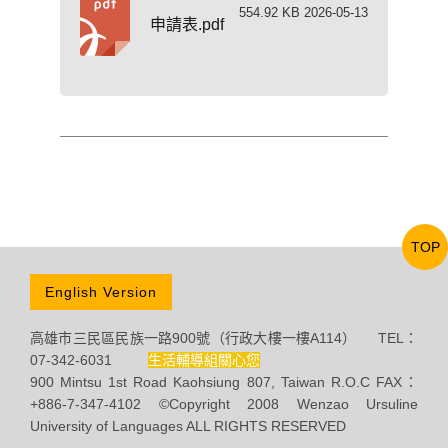
554.92 KB 2026-05-13
申請表.pdf
TOP
English Version
高雄市三民區民族一路900號（行政大樓一樓A114） TEL：
07-342-6031
生活輔導組關心您
900 Mintsu 1st Road Kaohsiung 807, Taiwan R.O.C FAX：
+886-7-347-4102 ©Copyright 2008 Wenzao Ursuline
University of Languages ALL RIGHTS RESERVED