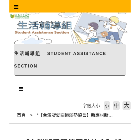
跳
到
主
要
內
容
區
塊
生活輔導組
STUDENT ASSISTANCE
SECTION
大
中
字級大小
小
首頁
*【台灣凝愛關懷弱勢協會】新應材新住民子女獎學金計畫《限新住民子女》(115/8/20截止)